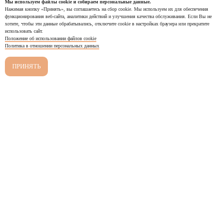
КОНТАКТЫ
Мы используем файлы cookie и собираем персональные данные.
г. Екатеринбург, ул. Вайнера 9а
Нажимая кнопку «Принять», вы соглашаетесь на сбор cookie. Мы используем их для обеспечения
функционирования веб-сайта, аналитики действий и улучшения качества обслуживания. Если Вы не
хотите, чтобы эти данные обрабатывались, отключите cookie в настройках браузера или прекратите
использовать сайт.
Положение об использовании файлов cookie
Связаться с нами!
Политика в отношении персональных данных
ЗАЛ УКРАШЕНИЙ
ПРИНЯТЬ
Ежедневно с 11:00 до 21:00
+7 900 201 20 96
ЗАЛ БИСТРО
Ежедневно с 09:00 до 21:00
+7 922 035 23 91