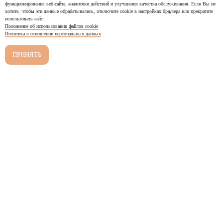
функционирования веб-сайта, аналитики действий и улучшения качества обслуживания. Если Вы не
хотите, чтобы эти данные обрабатывались, отключите cookie в настройках браузера или прекратите
использовать сайт.
Положение об использовании файлов cookie
Связаться с нами!
Политика в отношении персональных данных
ПРИНЯТЬ