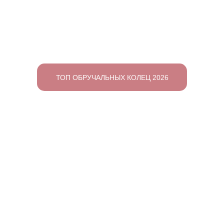
ВАША ИДЕАЛЬНАЯ ПАРА:
Кольца, в которые
влюбляются
ТОП ОБРУЧАЛЬНЫХ КОЛЕЦ 2026