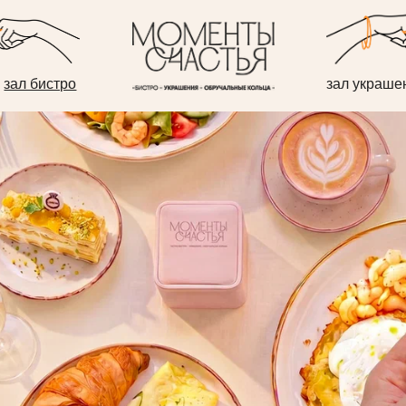
стро
зал украшений