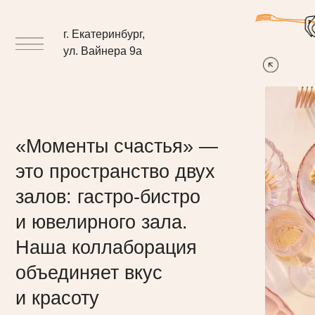
г. Екатеринбург,
ул. Вайнера 9а
зал би
«Моменты счастья» ―
это пространство двух
залов: гастро-бистро
и ювелирного зала.
Наша коллаборация
объединяет вкус
и красоту
в историческом центре
Екатеринбурга