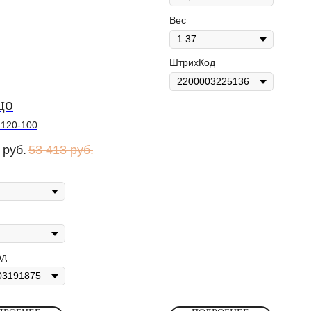
Вес
ШтрихКод
цо
-120-100
руб.
53 413
руб.
од