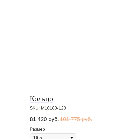
Кольцо
SKU:
М10189-120
81 420
руб.
101 775
руб.
Размер