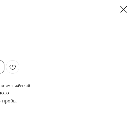
анитами, жёсткий.
лото
5 пробы