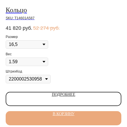
Кольцо
К
SKU:
Т14601А587
SK
41 820
руб.
52 274
руб.
Размер
Ра
Вес
ШтрихКод
ПОДРОБНЕЕ
В КОРЗИНУ