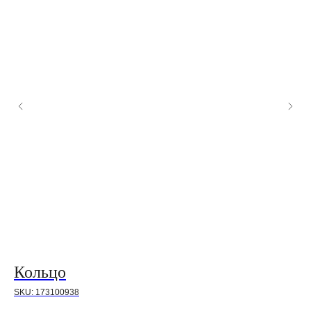
Кольцо
К
SKU:
173100938
SK