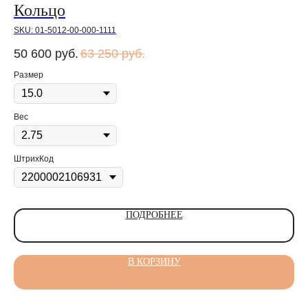
Кольцо
К
SKU:
01-5012-00-000-1111
SK
50 600
руб.
63 250
руб.
38
Размер
Ра
Вес
Ве
ШтрихКод
Шт
ПОДРОБНЕЕ
В КОРЗИНУ