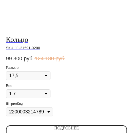
Кольцо
К
SKU:
11-21591-9200
SK
99 300
руб.
124 130
руб.
Размер
Ра
Вес
ШтрихКод
ПОДРОБНЕЕ