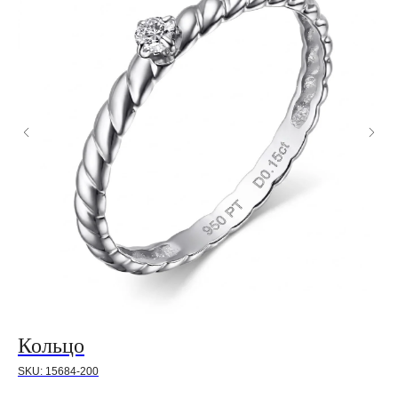
Кольцо
К
SKU:
15684-200
SK