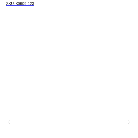
SKU:
К0909-123
Ко
SK