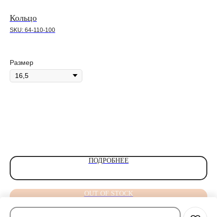
Кольцо
Ко
SKU:
64-110-100
SK
23
Размер
Ра
Ве
Шт
ПОДРОБНЕЕ
OUT OF STOCK