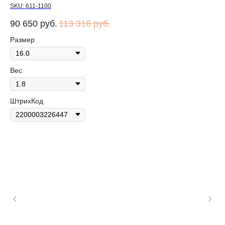
SKU:
611-1100
90 650
руб.
113 316
руб.
Размер
Вес
ШтрихКод
Ко
SK