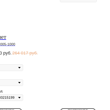
лет
2005-1000
0
руб.
264 017
руб.
од