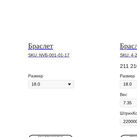
Браслет
Брас
SKU:
NVБ-001-01-17
SKU:
4-
211 21
Размер
Размер
Вес
ШтрихК