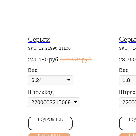
Серьги
Серь
SKU:
12-21990-21100
SKU:
Т1
241 180
руб.
301 472
руб.
23 790
Вес
Вес
ШтрихКод
Штрих
ПОДРОБНЕЕ
ПО
В КОРЗИНУ
В 