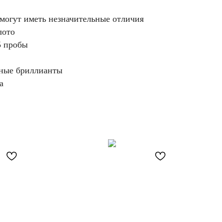
 могут иметь незначительные отличия
лото
5 пробы
дные бриллианты
а