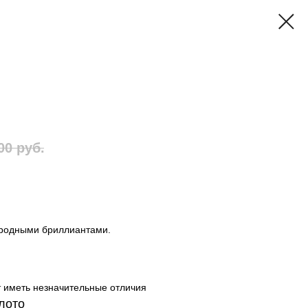
00
руб.
риродными бриллиантами.
т иметь незначительные отличия
лото