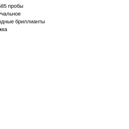
585 пробы
учальное
родные бриллианты
жка