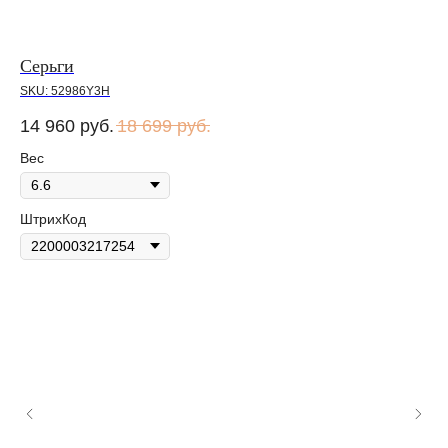
Серьги
SKU:
52986Y3H
14 960
руб.
18 699
руб.
Вес
ШтрихКод