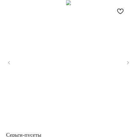
Серьги-пусеты
Се