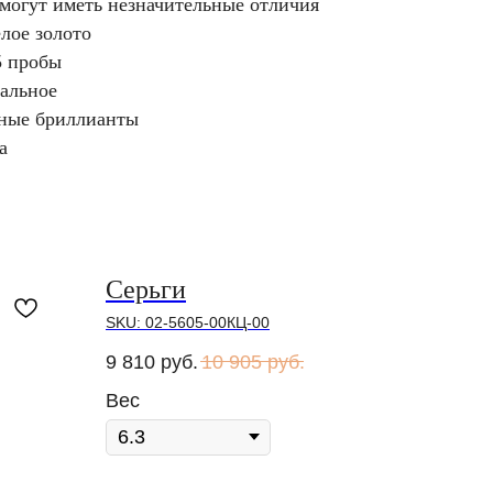
 могут иметь незначительные отличия
лое золото
5 пробы
чальное
дные бриллианты
а
Серьги
SKU:
02-5605-00КЦ-00
9 810
руб.
10 905
руб.
Вес