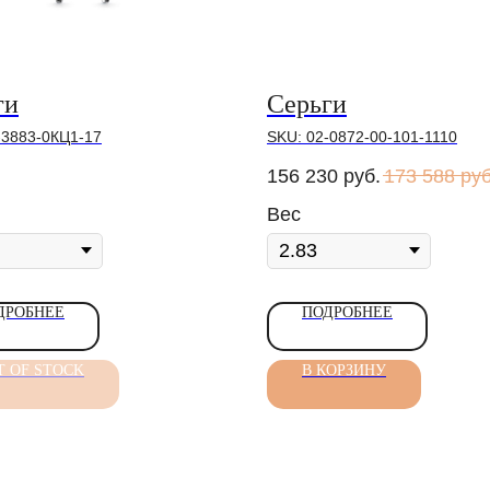
ги
Серьги
-3883-0КЦ1-17
SKU:
02-0872-00-101-1110
156 230
руб.
173 588
руб
Вес
ДРОБНЕЕ
ПОДРОБНЕЕ
T OF STOCK
В КОРЗИНУ