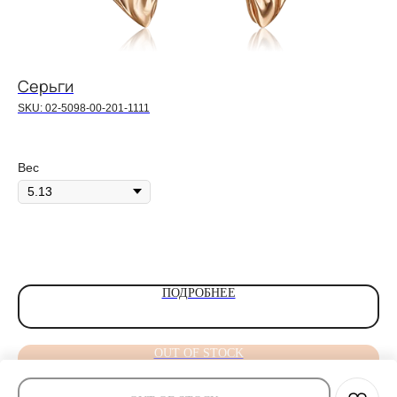
Серьги
С
SKU:
02-5098-00-201-1111
SK
40
Вес
Ве
Шт
ПОДРОБНЕЕ
OUT OF STOCK