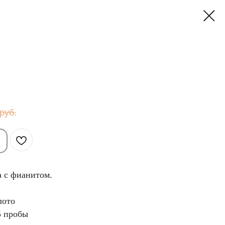
руб.
а с фианитом.
лото
5 пробы