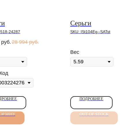
ги
Серьги
-518-24287
SKU:
ISt104Eg--SATst
руб.
28 994
руб.
Вес
Код
ДРОБНЕЕ
ПОДРОБНЕЕ
КОРЗИНУ
OUT OF STOCK