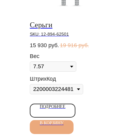
Серьги
SKU:
12-894-62501
15 930
руб.
19 916
руб.
Вес
ШтрихКод
ПОДРОБНЕЕ
В КОРЗИНУ