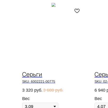
Серьги
Серь
SKU:
6002221-00775
SKU:
02
3 320
руб.
3 688
руб.
6 940
Вес
Вес