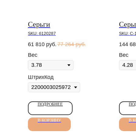
Серьги
Серь
SKU:
б120287
SKU:
С-
61 810
руб.
77 264
руб.
144 68
Вес
Вес
ШтрихКод
ПОДРОБНЕЕ
ПО
В КОРЗИНУ
В 