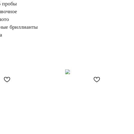
5 пробы
лвочное
лото
дные бриллианты
а