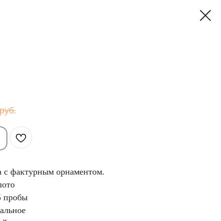
руб.
а с фактурным орнаментом.
лото
5 пробы
чальное